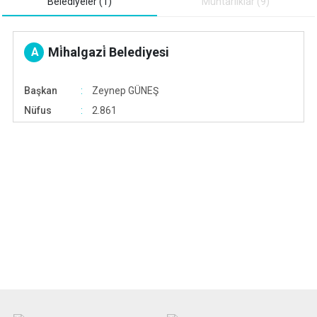
Belediyeler (1)
Muhtarliklar (9)
Mi̇halgazi̇ Belediyesi
A
Başkan
Zeynep GÜNEŞ
Nüfus
2.861