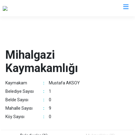
Eskişehir
Alpu
Mihalgazi
Mihalgazi
Beylikova
Mihalıççık
Kaymakamlığı
Çifteler
Sarıcakaya
Günyüzü
Seyitgazi
Kaymakam
:
Mustafa AKSOY
Han
Sivrihisar
Belediye Sayısı
:
1
İnönü
Odunpazarı
Belde Sayısı
:
0
Mahmudiye
Tepebaşı
Mahalle Sayısı
:
9
Köy Sayısı
:
0