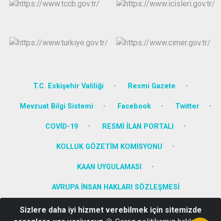
T.C. Eskişehir Valiliği
Resmi Gazete
Mevzuat Bilgi Sistemi
Facebook
Twitter
COVİD-19
RESMİ İLAN PORTALI
KOLLUK GÖZETİM KOMİSYONU
KAAN UYGULAMASI
AVRUPA İNSAN HAKLARI SÖZLEŞMESİ
Sizlere daha iyi hizmet verebilmek için sitemizde
İstiklal Mahalllesi Atatürk Cadddesi No: 11 Mihalgazi/ESKİŞEHİR